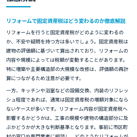
リフォーム固定資産税が上がる工事と上が
らない工事の違い
リフォームで固定資産税はどう変わるのか徹底解説
工事範囲が変わるリフォームの固定資産税判断
リフォームを行うと固定資産税がどのように変わるの
法
か、不安や疑問を持つ方は多いでしょう。固定資産税は
工事範囲ごとのリフォーム固定資産税の判
建物の評価額に基づいて算出されており、リフォームの
断ポイント
内容や規模によっては税額が変動することがあります。
増築や用途変更リフォーム時の固定資産税
特に増築や主要構造部の大規模な改修は、評価額の再計
評価の基準
算につながるため注意が必要です。
主要構造部のリフォームは固定資産税が上
一方、キッチンや浴室などの設備交換、内装のリフレッ
がる理由
シュ程度であれば、通常は固定資産税の増額対象になら
外装リフォームは固定資産税にどう影響す
ないケースが多いです。リフォーム内容が固定資産税へ
るのか
影響するかどうかは、工事の規模や建物の構造部分に及
スケルトンリフォームで固定資産税再評価
ぶかどうかが大きな判断基準となります。事前に市区町
となるケース
村の窓口や専門業者に相談し、どのようなリフォームが