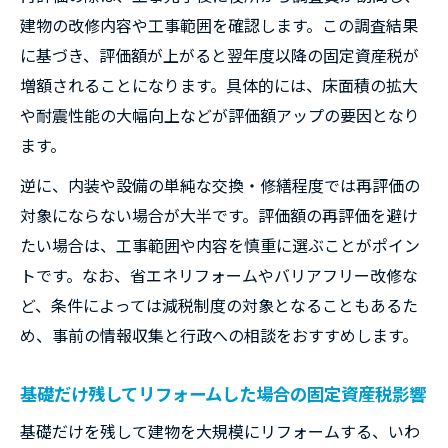
500万円リフォームで固定資産税はどうなる
建物の改修内容や工事範囲を確認します。この調査結果
か
に基づき、評価額が上がると翌年度以降の固定資産税が
200万円リフォームの固定資産税影響と範囲
増額されることになります。具体的には、床面積の拡大
リフォーム費用帯ごとの固定資産税申告の
や耐震性能の大幅向上などが評価額アップの要因となり
要否
ます。
費用対効果の高いリフォームと固定資産税
逆に、内装や設備の単純な交換・修繕程度では再評価の
の関係
対象にならない場合が大半です。評価額の再評価を避け
スケルトンや再評価リフォーム時の注意点
たい場合は、工事範囲や内容を慎重に選ぶことがポイン
スケルトンリフォームは固定資産税再評価
トです。なお、省エネリフォームやバリアフリー改修な
対象か
ど、条件によっては減税制度の対象となることもあるた
フルリフォーム時の固定資産税が変わらな
め、事前の情報収集と行政への相談をおすすめします。
い場合も
リフォーム後に固定資産税が上がる工事内
基礎だけ残してリフォームした場合の固定資産税影響
容と特徴
基礎だけを残して建物を大規模にリフォームする、いわ