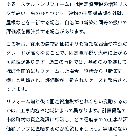
再評価されるリフォームとされない工事の
ゆる「スケルトンリフォーム」は固定資産税の増額リス
違い
クが高い工事のひとつです。建物の主要構造部や外壁、
リフォームで固定資産税申告が必要なタイ
屋根などを一新する場合、自治体は新築と同等の扱いで
ミング
評価額を再計算する場合があります。
減税申請を活用した賢いリフォームの進め方
この場合、従来の建物評価額よりも新たな設備や構造の
リフォームで固定資産税減税申請を活用す
グレードが高くなることで、固定資産税が大幅に上がる
る方法
可能性があります。過去の事例では、基礎のみを残して
ほぼ全面的にリフォームした場合、役所から「新築同
省エネやバリアフリーリフォームの減税条
様」と判断され、評価額が一新されたケースも報告され
件
ています。
固定資産税減額になるリフォーム工事の例
リフォーム後の固定資産税減税申告手続き
リフォーム前と後で固定資産税がどれくらい変動するの
の流れ
かは、工事内容や地域によって異なります。計画段階で
市区町村の資産税課に相談し、どの程度までの工事が評
減税制度を賢く使ったリフォームのポイン
価額アップに直結するのか確認しましょう。無理のない
ト