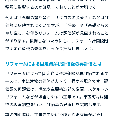
税額に影響するのか確認しておくことが大切です。
固定資産税が上がりやすいリフォームの特徴は
リフォームで固定資産税が上がりやすい条
例えば「外壁の塗り替え」「クロスの張替え」などは評
件とは
価額に反映されにくいですが、「増築」や「基礎からの
やり直し」を伴うリフォームは評価額が見直されること
基礎残しや大規模改修と固定資産税の関係
があります。後悔しないためにも、リフォーム計画段階
性
で固定資産税の影響をしっかり把握しましょう。
固定資産税評価額が大きく変わるリフォー
ム例
リフォームによる固定資産税評価額の再評価とは
リフォームでバレる固定資産税増額の実態
リフォームによって固定資産税評価額が再評価されるケ
固定資産税が上がるリフォームと上がらな
ースは、主に建物の価値が大きく上昇する場合です。評
い改修の違い
価額の再評価は、増築や主要構造部の変更、スケルトン
費用別リフォームが固定資産税へ与える変化
リフォームなどが該当しやすい工事です。市区町村は建
リフォーム費用別で固定資産税の変化を解
物の現況調査を行い、評価額の見直しを実施します。
説
再評価の際は、工事完了後に役所から調査員が訪問し、