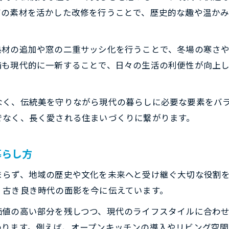
古民家の魅力を活かすリフォーム実践ポイント
有の素材を活かした改修を行うことで、歴史的な趣や温か
理想の暮らし叶える実践的リフォーム事例
リフォームで実現した理想の町屋暮らし体験談
熱材の追加や窓の二重サッシ化を行うことで、冬場の寒さ
実例でわかる町屋・古民家リフォームの工夫
備も現代的に一新することで、日々の生活の利便性が向上
リフォーム事例に学ぶ快適な住まいづくり術
水回りリフォームの実際と生活改善ポイント
なく、伝統美を守りながら現代の暮らしに必要な要素をバ
リフォームで叶える理想の間取りと動線設計
でなく、長く愛される住まいづくりに繋がります。
暮らしやすさが向上する改修のポイント
リフォームで暮らしやすさを高める基本対策
暮らし方
町屋・古民家リフォームの間取り改善の工夫
まらず、地域の歴史や文化を未来へと受け継ぐ大切な役割
断熱・耐震リフォームで快適な住まいへ
、古き良き時代の面影を今に伝えています。
リフォーム工事後のアフターサービス活用法
価値の高い部分を残しつつ、現代のライフスタイルに合わ
生活動線を意識したリフォーム改修の実例
わります。例えば、オープンキッチンの導入やリビング空