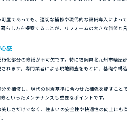
費用相場から見る篠栗町リフォーム事情
町屋リフォームの費用相場と内訳を詳しく解説
い町屋であっても、適切な補修や現代的な設備導入によっ
リフォーム費用の目安と賢い予算計画の立て方
い暮らし方を提案することが、リフォームの大きな価値と
実例で比較するリフォーム費用の違いと特徴
費用を抑えるためのリフォーム工夫ポイント
安心感
リフォーム費用で注意したい追加工事の事例
老朽化部分の修繕が不可欠です。特に福岡県北九州市糟屋
補助金活用で賢く進める町屋改修の方法
視されます。専門業者による現地調査をもとに、基礎や構
リフォーム補助金を活用した町屋改修の流れ
町屋リフォームで使える補助金制度の基礎知識
部分を補修し、現代の耐震基準に合わせた補強を施すこと
補助金利用で負担を減らすリフォームのコツ
補修といったメンテナンスも重要なポイントです。
リフォーム補助金申請で押さえるべきポイント
の美しさだけでなく、住まいの安全性や快適性の向上にも
最新の補助金情報を活かした町屋リフォーム術
す。