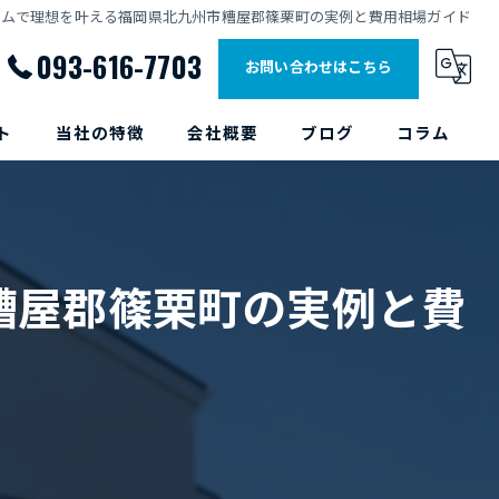
ームで理想を叶える福岡県北九州市糟屋郡篠栗町の実例と費用相場ガイド
093-616-7703
お問い合わせはこちら
ト
当社の特徴
会社概要
ブログ
コラム
塗装
外装
糟屋郡篠栗町の実例と費
内装
エクステリア
求人