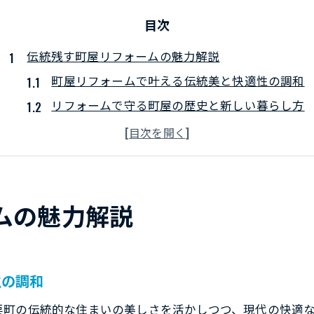
目次
伝統残す町屋リフォームの魅力解説
町屋リフォームで叶える伝統美と快適性の調和
リフォームで守る町屋の歴史と新しい暮らし方
昔ながらの町屋リフォームがもたらす安心感
町屋リフォームの価値を高める工夫と発想
リフォームで実現する町屋の現代的な魅力とは
快適に蘇る古民家リフォーム成功術
ムの魅力解説
古民家リフォームで快適な住空間を手に入れる
リフォームで実現する古民家の断熱と耐震改修
古民家リフォーム成功のカギは計画力にあり
性の調和
水回りリフォームで古民家生活を便利に変える
栗町の伝統的な住まいの美しさを活かしつつ、現代の快適