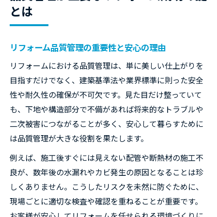
リフォーム現場での品質確認の流れと手順
とは
施主ができるリフォーム品質のチェック法
リフォーム施工中に気を付けたい確認ポイ
リフォーム品質管理の重要性と安心の理由
ント
リフォームにおける品質管理は、単に美しい仕上がりを
現場で役立つ品質管理の実践チェックリス
目指すだけでなく、建築基準法や業界標準に則った安全
ト
性や耐久性の確保が不可欠です。見た目だけ整っていて
リフォーム現場での不安を減らす確認術
も、下地や構造部分で不備があれば将来的なトラブルや
見落としがちなリフォーム品質のチェック要点
二次被害につながることが多く、安心して暮らすために
リフォームで忘れがちな下地品質の確認法
は品質管理が大きな役割を果たします。
仕上げ前に必要な品質管理のチェック項目
例えば、施工後すぐには見えない配管や断熱材の施工不
隠れたリフォーム品質の落とし穴と対策
良が、数年後の水漏れやカビ発生の原因となることは珍
リフォーム品質管理で重視したい細部の検
しくありません。こうしたリスクを未然に防ぐために、
査
現場ごとに適切な検査や確認を重ねることが重要です。
工事中に見落としやすい品質リスクとは
お客様が安心してリフォームを任せられる環境づくりに