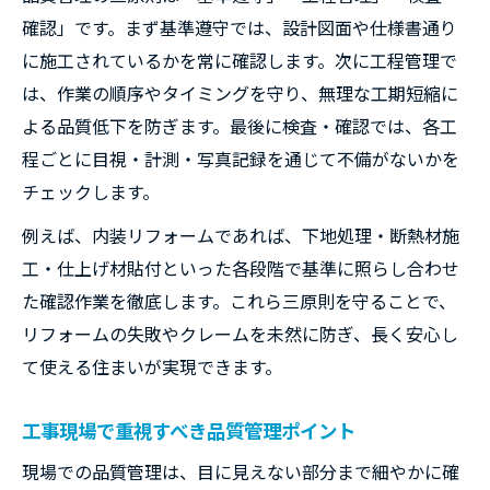
リフォーム品質管理で活きる現場経験
確認」です。まず基準遵守では、設計図面や仕様書通り
複数工程で求められる品質管理体制
に施工されているかを常に確認します。次に工程管理で
リフォームで後悔しないための基準づくり
は、作業の順序やタイミングを守り、無理な工期短縮に
納得リフォームのための品質管理基準設定
よる品質低下を防ぎます。最後に検査・確認では、各工
希望を叶えるリフォーム品質評価のコツ
程ごとに目視・計測・写真記録を通じて不備がないかを
チェックします。
工事段階ごとの品質基準とそのポイント
リフォーム契約時に確認したい品質管理項
例えば、内装リフォームであれば、下地処理・断熱材施
目
工・仕上げ材貼付といった各段階で基準に照らし合わせ
施主が守るべきリフォーム品質の判断基準
た確認作業を徹底します。これら三原則を守ることで、
リフォームの失敗やクレームを未然に防ぎ、長く安心し
て使える住まいが実現できます。
工事現場で重視すべき品質管理ポイント
現場での品質管理は、目に見えない部分まで細やかに確