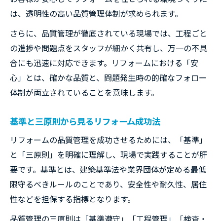
リフォーム工事で品質保証を高める工夫
は、透明性の高い品質管理体制が求められます。
リフォームの品質保証書と管理体制の違い
さらに、品質管理が徹底されている現場では、工程ごと
工事品質を守る現場のコミュニケーション
の進捗や問題点をスタッフが細かく共有し、万一の不具
術
合にも迅速に対応できます。リフォームにおける「安
リフォーム会社選びで見るべき品質保証力
心」とは、確かな品質と、問題発生時の的確なフォロー
体制が両立されていることを意味します。
アフターサポートが充実したリフォーム品
質管理
基準と三原則から見るリフォーム成功法
リフォーム保証期間の確認と活用方法
リフォームの品質管理を成功させるためには、「基準」
万全な品質管理を実現する現場のチェック力
と「三原則」を明確に理解し、現場で実践することが肝
リフォーム現場担当者の品質管理能力とは
要です。基準とは、建築基準法や業界団体が定める最低
現場で発揮されるリフォームのチェック技
限守るべきルールのことであり、安全性や耐久性、居住
術
性などを担保する指標となります。
工事品質を支える日常的な管理の工夫
品質管理の三原則は「基準遵守」「工程管理」「検査・