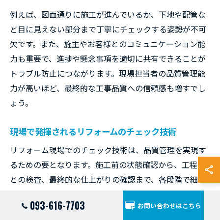
例えば、図面通りに施工が進んでいるか、下地や配管な
ど目に見えない部分まで丁寧にチェックする姿勢が不可
欠です。また、施主やお客様とのコミュニケーション能
力も重要で、進捗や懸念事項を適切に共有できることが
トラブル防止につながります。現場担当者の品質管理能
力が高いほど、最終的な工事品質への信頼感も増すでし
ょう。
現場で発揮されるリフォームのチェック技術
リフォーム現場でのチェック技術は、品質管理を実現す
るための要となります。施工前の状態確認から、工程ご
との検査、最終的な仕上がりの確認まで、各段階で細か
なチェックが求められます。特に下地や配管・配線な
093-616-7703
お問い合わせはこちら
ど、完成後に見えなくなる部分の検査は慎重に行う必要