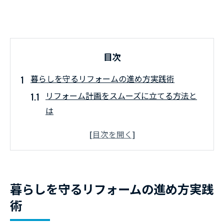
目次
暮らしを守るリフォームの進め方実践術
リフォーム計画をスムーズに立てる方法と
は
リフォームやることリストで失敗回避
リフォームしたいと思ったら検討すべき点
リフォーム費用を抑えるコツと実践術
住みながらのリフォームの困りごと対策
暮らしを守るリフォームの進め方実践
快適な住み替えリフォームが叶う工事時期
術
リフォーム工事時期の選び方と目安を解説