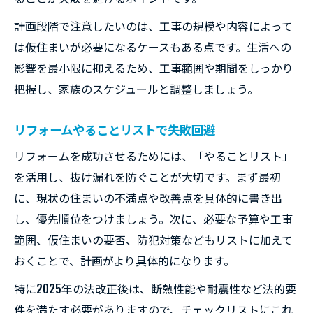
住みながらリフォーム防犯対策の基本知識
計画段階で注意したいのは、工事の規模や内容によって
リフォーム期間中の鍵管理と安全強化法
は仮住まいが必要になるケースもある点です。生活への
作業員の出入り管理で安心リフォーム実現
影響を最小限に抑えるため、工事範囲や期間をしっかり
把握し、家族のスケジュールと調整しましょう。
住みながらの防犯グッズ選びと活用術
リフォーム体験談から学ぶ防犯の実践事例
リフォームやることリストで失敗回避
工事ストレスを減らすリフォーム成功ポイント
リフォームを成功させるためには、「やることリスト」
リフォームで工事ストレスを減らす方法
を活用し、抜け漏れを防ぐことが大切です。まず最初
リフォーム期間中の生活動線確保の工夫
に、現状の住まいの不満点や改善点を具体的に書き出
リフォーム中の音や臭い対策アイデア集
し、優先順位をつけましょう。次に、必要な予算や工事
住みながらリフォームの不便解消テクニッ
範囲、仮住まいの要否、防犯対策などもリストに加えて
ク
おくことで、計画がより具体的になります。
リフォームやることリストで混乱を防ぐ
特に2025年の法改正後は、断熱性能や耐震性など法的要
リフォームで後悔しない事前準備の秘訣とは
件を満たす必要がありますので、チェックリストにこれ