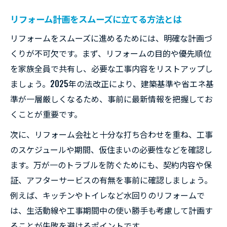
リフォーム期間の目安を知り効率よく進め
リフォーム計画をスムーズに立てる方法とは
る
リフォームをスムーズに進めるためには、明確な計画づ
仮住まいが不要なリフォームの進め方とは
くりが不可欠です。まず、リフォームの目的や優先順位
気候や繁忙期を避けてリフォームするポイ
を家族全員で共有し、必要な工事内容をリストアップし
ント
ましょう。2025年の法改正により、建築基準や省エネ基
リフォーム工期管理でストレスを減らす工
準が一層厳しくなるため、事前に最新情報を把握してお
夫
くことが重要です。
2025年改正に備えたリフォーム計画のコツ
次に、リフォーム会社と十分な打ち合わせを重ね、工事
2025年法改正対応リフォームの最新動向
のスケジュールや期間、仮住まいの必要性などを確認し
リフォーム計画に必要な手続きと注意点
ます。万が一のトラブルを防ぐためにも、契約内容や保
リフォームスケジュールの立て方ガイド
証、アフターサービスの有無を事前に確認しましょう。
法改正前後のリフォーム費用変動に注意
例えば、キッチンやトイレなど水回りのリフォームで
リフォームの申請準備と実践的ポイント
は、生活動線や工事期間中の使い勝手も考慮して計画す
防犯も考えた住みながらリフォーム対策集
ることが失敗を避けるポイントです。