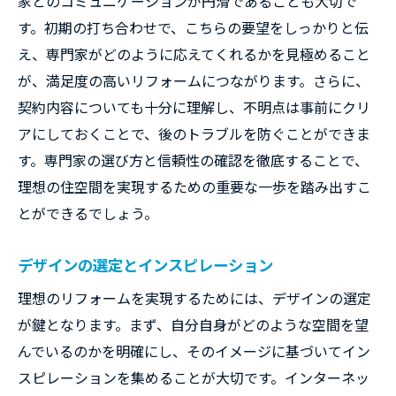
家とのコミュニケーションが円滑であることも大切で
す。初期の打ち合わせで、こちらの要望をしっかりと伝
家族のライフスタイルに合わせたリフォームの
え、専門家がどのように応えてくれるかを見極めること
提案方法
が、満足度の高いリフォームにつながります。さらに、
子供の成長に対応する住まい作り
契約内容についても十分に理解し、不明点は事前にクリ
高齢者に優しいバリアフリー設計
アにしておくことで、後のトラブルを防ぐことができま
ペットと共存できる空間
す。専門家の選び方と信頼性の確認を徹底することで、
在宅ワークのためのスペース作り
理想の住空間を実現するための重要な一歩を踏み出すこ
趣味を活かした専用ルームの提案
とができるでしょう。
家族構成の変化に対応するフレキシビリテ
ィ
デザインの選定とインスピレーション
リフォーム計画を立てる際の予算と工期の考え
理想のリフォームを実現するためには、デザインの選定
方
が鍵となります。まず、自分自身がどのような空間を望
適正な予算配分のポイント
んでいるのかを明確にし、そのイメージに基づいてイン
スピレーションを集めることが大切です。インターネッ
工期の見積もりと調整方法