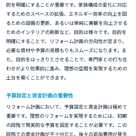
的を明確にすることが重要です。家族構成の変化に対応
品質管理のポイント
するためのスペースの拡張、エネルギー効率の向上を図
コスト削減のテクニック
るための設備の更新、あるいは単純に美観を向上させる
スムーズな工期のための計画
ためのインテリアの刷新など、目的は様々です。目的を
アフターサービスとメンテナンス
明確にすることで、リフォーム計画の方向性が定まり、
具体的事例から学ぶリフォームで暮らしを変え
必要な資材や予算の見積もりもスムーズになります。ま
る方法
た、目的をはっきりとさせることで、専門家との打ち合
モダンなキッチンへのリフォーム事例
わせがより効果的に進み、理想の空間を実現するための
バスルームリフォームの成功事例
土台を築くことができます。
居住スペースの拡張と活用法
予算設定と資金計画の重要性
エコで快適な住まいの実現
リフォーム計画において、予算設定と資金計画は極めて
古民家再生の実例とポイント
重要です。理想のリフォームを実現するためには、初期
インテリアスタイルの一新
の段階で現実的な予算を設定することが必要です。この
リフォームで失敗しないための注意点と対策
段階での資金計画が不十分だと、後々の追加費用が発生