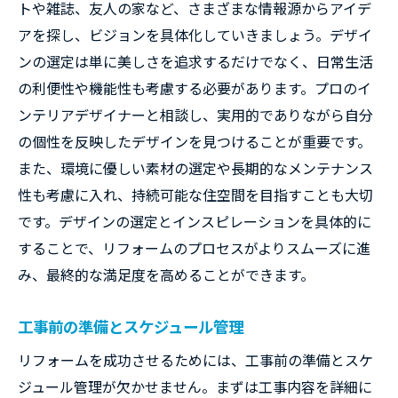
トや雑誌、友人の家など、さまざまな情報源からアイデ
予算の範囲内での優先順位付け
アを探し、ビジョンを具体化していきましょう。デザイ
資金計画とローンの選択肢
ンの選定は単に美しさを追求するだけでなく、日常生活
予算オーバー時の対応策
の利便性や機能性も考慮する必要があります。プロのイ
工期短縮のための戦略
ンテリアデザイナーと相談し、実用的でありながら自分
生活の質を向上させるためのリフォーム秘訣
の個性を反映したデザインを見つけることが重要です。
自然素材の活用と快適性向上
また、環境に優しい素材の選定や長期的なメンテナンス
性も考慮に入れ、持続可能な住空間を目指すことも大切
断熱性能の改善による省エネ効果
です。デザインの選定とインスピレーションを具体的に
ストレスフリーな動線設計
することで、リフォームのプロセスがよりスムーズに進
プライバシーを守る工夫
み、最終的な満足度を高めることができます。
健康を考慮した空調システム
光と風を活かした設計
工事前の準備とスケジュール管理
リフォームを成功させるためには、工事前の準備とスケ
ジュール管理が欠かせません。まずは工事内容を詳細に