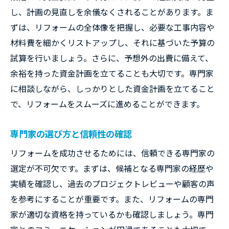
よくあるミスとその回避法
し、計画の見直しを余儀なくされることがあります。ま
予算オーバーを防ぐ方法
ずは、リフォームの全体像を把握し、必要な工事内容や
見落としがちな契約内容の確認
材料費を細かくリストアップし、それに基づいた予算の
施工中のトラブル事例と解決策
試算を行いましょう。さらに、予想外の出費に備えて、
余裕を持った資金計画を立てることも大切です。専門家
保証とアフターケアの重要性
に相談しながら、しっかりとした資金計画を立てること
新築との違いを理解する
で、リフォームをスムーズに進めることができます。
満足度の高いリフォームを実現するための重要
ポイント
専門家の選び方と信頼性の確認
顧客満足度を高める秘訣
リフォームを成功させるためには、信頼できる専門家の
デザインと機能性のバランス
選定が不可欠です。まずは、候補となる専門家の経歴や
最新トレンドの取り入れ方
実績を確認し、過去のプロジェクトレビューや顧客の声
耐久性とメンテナンス性の考慮
を参考にすることが重要です。また、リフォームの専門
住環境改善の具体策
家が適切な資格を持っているかも確認しましょう。専門
施主の声を反映したリフォーム